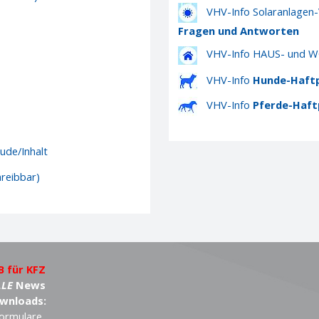
VHV-Info Solaranlagen
Fragen und Antworten
VHV-Info HAUS- und
VHV-Info
Hunde-Haftp
VHV-Info
Pferde-Haftp
ude/Inhalt
reibbar)
B für KFZ
LLE
News
wnloads:
ormulare