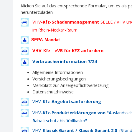
Klicken Sie auf das entsprechende Formular, um es als p
herunterzuladen.
VHV-
Kfz-Schadenmanagement
SELLE / VHV u
im Rhein-Neckar-Raum
SEPA-Mandat
VHV-Kfz - eVB für KFZ anfordern
Verbraucherinformation 7/24
Allgemeine Informationen
Versicherungsbedingungen
Merkblatt zur Anzeigepflichtverletzung
Datenschutzhinweise
VHV-
Kfz-Angebotsanforderung
VHV-
Kfz-Produkterklärungen
von "A
uslandssc
R
abattschutz bis
V
ollkasko
"
VHV-
Klassik Garant /
Klassik Garant 2.0
(Stand