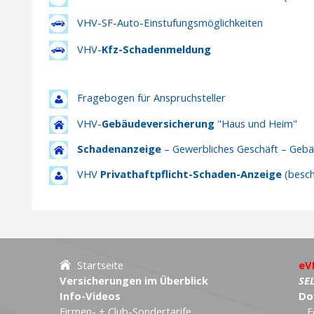
VHV-SF-Auto-Einstufungsmöglichkeiten
VHV-
Kfz-Schadenmeldung
Fragebogen für Anspruchsteller
VHV-
Gebäudeversicherung
"Haus und Heim"
Schadenanzeige
– Gewerbliches Geschäft – Gebä
VHV
Privathaftpflicht-Schaden-Anzeige
(besch
Startseite
eV
SE
Versicherungen im Überblick
Do
Info-Videos
F
Firmen- + Club-Sondertarife