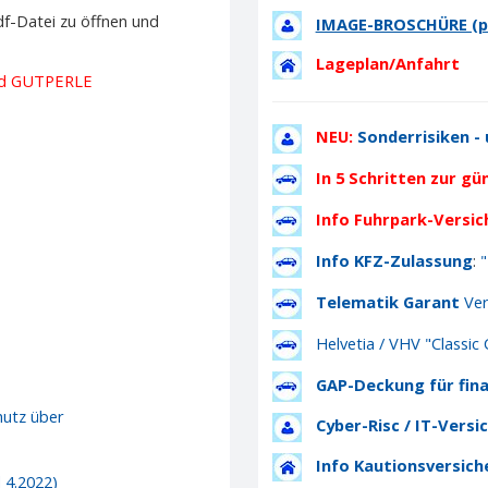
df-Datei zu öffnen und
IMAGE-BROSCHÜRE (p
Lageplan/Anfahrt
nd GUTPERLE
NEU:
Sonderrisiken - 
In 5 Schritten zur g
Info Fuhrpark-Versi
Info KFZ-Zulassung
:
"
Telematik Garant
Ver
Helvetia / VHV "Classic 
GAP-Deckung für fina
hutz über
Cyber-Risc / IT-Versi
Info Kautionsversic
 4.2022)