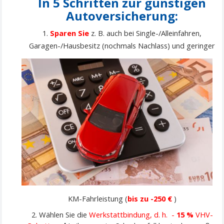
In 5 Schritten zur günstigen
Autoversicherung:
1.
Sparen Sie
z. B. auch bei Single-/Alleinfahren,
Garagen-/Hausbesitz (nochmals Nachlass)
und geringer
KM-Fahrleistung (
bis zu -250 €
)
2. Wählen Sie die
Werkstattbindung, d. h. -
15 %
VHV-