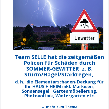
Team
SELLE
hat die zeitgemäßen
Policen für Schäden durch
SOMMER-GEWITTER z. B.
Sturm/Hagel/Starkregen,
d. h. die Elementarschaden-Deckung für
Ihr HAUS + HEIM inkl. Markisen,
Sonnensegel, Gartenmöbelierung,
Photovoltaik, Wintergarten etc.
→ mehr zum Thema