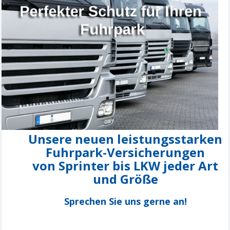
Unsere neuen leistungsstarken
Fuhrpark-Versicherungen
von Sprinter bis LKW jeder Art
und
Größe
Sprechen Sie uns gerne an!