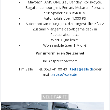
Maybach, AMG ONE u.a., Bentley, RollsRoyce,
Bugatti, Lamborghini, Ferrari, McLaren, Porsche
918 Spyder /918 RSR u. a.
Automobile über 1.000 PS
Automobilsammlung(en), d.h. eingestellte Kfzs >
Zustand > angemeldet/abgemeldet / in
Restauration etc.,
Wert > „no limit"
Wohnmobile über 1 Mio. €
Wir informieren Sie gerne!
Ihr Ansprechpartner:
Tim Selle Tel. 0621-41 00 40
tselle@selle.de
oder
mail
service@
selle
.de
NEUE TARIFE