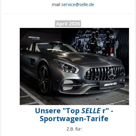
mail
service@
selle
.de
April 2026
Unsere "Top
SELLE
r" -
Sportwagen-Tarife
Z.B. für: