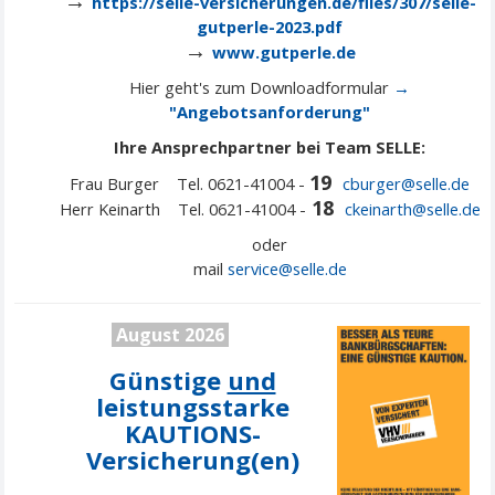
→
https://selle-versicherungen.de/files/307/selle-
gutperle-2023.pdf
→
www.gutperle.de
Hier geht's zum Downloadformular
→
"Angebotsanforderung"
Ihre Ansprechpartner bei Team SELLE:
19
Frau Burger Tel. 0621-41004 -
cburger@selle.de
18
Herr Keinarth Tel. 0621-41004 -
ckeinarth@selle.de
oder
mail
service@
selle
.de
August 2026
Günstige
und
leistungsstarke
KAUTIONS-
Versicherung(en)