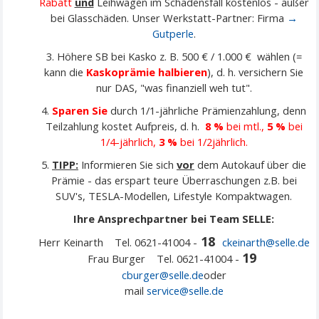
Rabatt
und
Leihwagen im Schadensfall kostenlos - außer
bei Glasschäden. Unser Werkstatt-Partner: Firma
→
Gutperle
.
3. Höhere SB bei Kasko z. B. 500 € / 1.000 € wählen (=
kann die
Kaskoprämie halbieren
), d. h. versichern Sie
nur DAS, "was finanziell weh tut".
4.
Sparen Sie
durch 1/1-jährliche Prämienzahlung, denn
Teilzahlung kostet Aufpreis, d. h.
8 %
bei mtl.,
5 %
bei
1/4-jährlich,
3 %
bei 1/2jährlich.
5.
TIPP:
Informieren Sie sich
vor
dem Autokauf über die
Prämie - das erspart teure Überraschungen z.B. bei
SUV's, TESLA-Modellen, Lifestyle Kompaktwagen.
Ihre Ansprechpartner bei Team SELLE:
18
Herr Keinarth Tel. 0621-41004 -
ckeinarth@selle.de
19
Frau Burger Tel. 0621-41004 -
cburger@selle.de
oder
mail
service@
selle
.de